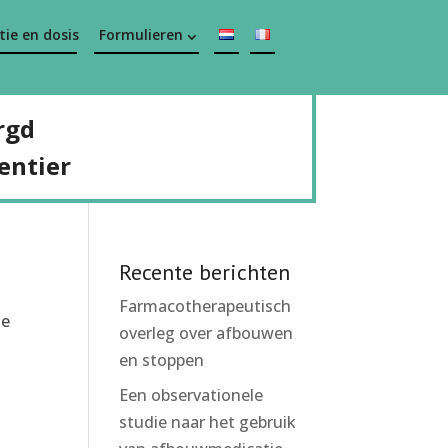
ie en dosis
Formulieren
rgd
entier
Recente berichten
Farmacotherapeutisch
de
overleg over afbouwen
en stoppen
Een observationele
studie naar het gebruik