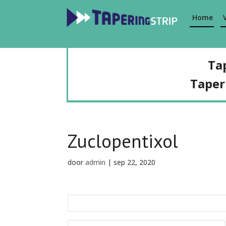
Home
Ta
Taper
Zuclopentixol
door
admin
|
sep 22, 2020