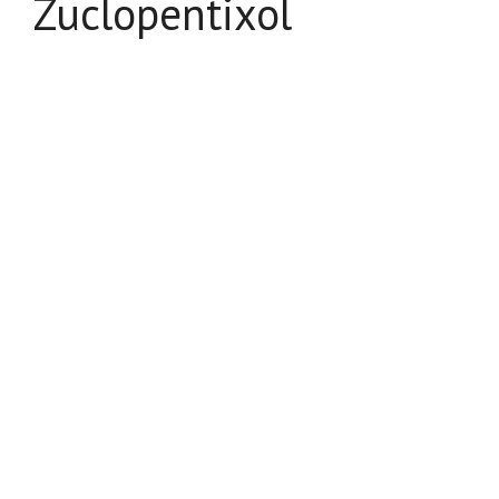
Zuclopentixol