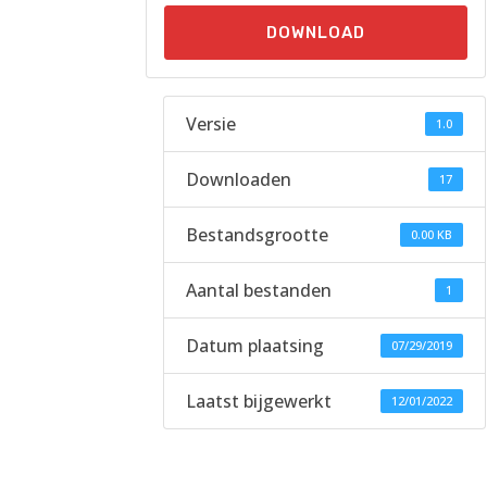
DOWNLOAD
Versie
1.0
Downloaden
17
Bestandsgrootte
0.00 KB
Aantal bestanden
1
Datum plaatsing
07/29/2019
Laatst bijgewerkt
12/01/2022