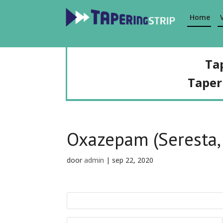
Home
Ta
Taper
Oxazepam (Seresta,
door
admin
|
sep 22, 2020